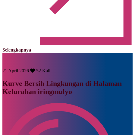
Selengkapnya
21 April 2026
52 Kali
Kurve Bersih Lingkungan di Halaman
Kelurahan iringmulyo