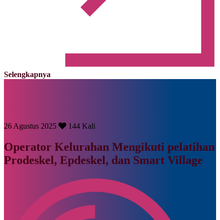
Selengkapnya
26 Agustus 2025
144 Kali
Operator Kelurahan Mengikuti pelatihan
Prodeskel, Epdeskel, dan Smart Village