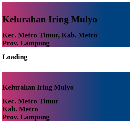
Kelurahan Iring Mulyo
Kec. Metro Timur, Kab. Metro
Prov. Lampung
Loading
Kelurahan Iring Mulyo
Kec. Metro Timur
Kab. Metro
Prov. Lampung