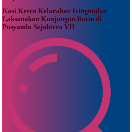
Kasi Kesra Kelurahan Iringmulyo
Laksanakan Kunjungan Rutin di
Posyandu Sejahtera VII