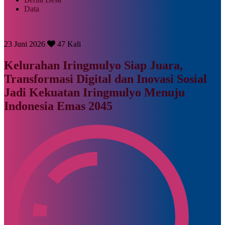
Data
23 Juni 2026
47 Kali
Kelurahan Iringmulyo Siap Juara,
Transformasi Digital dan Inovasi Sosial
Jadi Kekuatan Iringmulyo Menuju
Indonesia Emas 2045