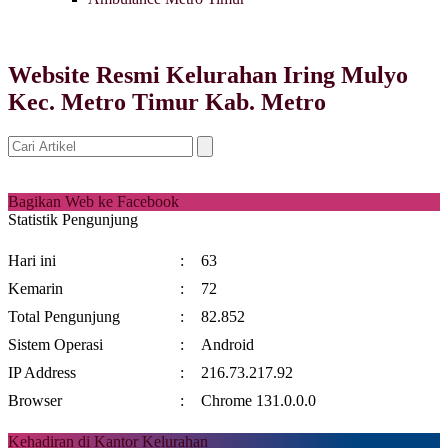
Website Resmi Kelurahan Iring Mulyo
Kec. Metro Timur Kab. Metro
Bagikan Web ke Facebook
Statistik Pengunjung
Hari ini
:
63
Kemarin
:
72
Total Pengunjung
:
82.852
Sistem Operasi
:
Android
IP Address
:
216.73.217.92
Browser
:
Chrome 131.0.0.0
Kehadiran di Kantor Kelurahan