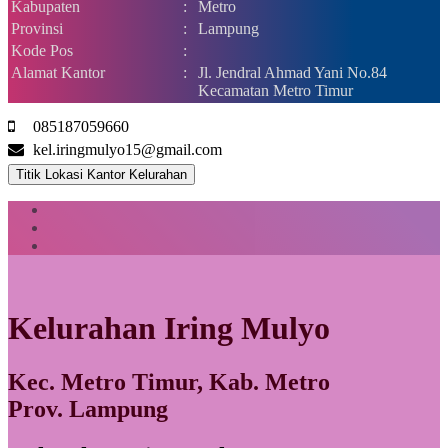
Kabupaten
:
Metro
Provinsi
:
Lampung
Kode Pos
:
Alamat Kantor
:
Jl. Jendral Ahmad Yani No.84
Kecamatan Metro Timur
085187059660
kel.iringmulyo15@gmail.com
Titik Lokasi Kantor Kelurahan
Kelurahan Iring Mulyo
Kec. Metro Timur, Kab. Metro
Prov. Lampung