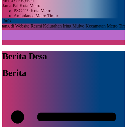
Metro Geospasial
Jama-Pai Kota Metro
PSC 119 Kota Metro
Ambulance Metro Timur
Info
bsite Resmi Kelurahan Iring Mulyo Kecamatan Metro Timur Kabupate
Berita Desa
Berita