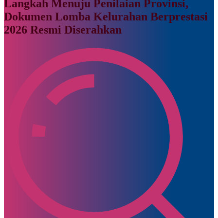
Langkah Menuju Penilaian Provinsi,
Dokumen Lomba Kelurahan Berprestasi
2026 Resmi Diserahkan