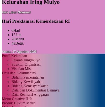
Kelurahan Iring Mulyo
Hari Libur Nasional
Hari Proklamasi Kemerdekaan RI
6
Hari
17
Jam
26
Menit
47
Detik
Senin, 17 Agustus 2026
Profil Kelurahan
Sejarah Iringmulyo
Struktur Organisasi
Visi dan Misi
Data dan Dokumentasi
Bidang Pemerintahan
Bidang Kewilayahan
Bidang Kemasyarakatan
Data dan Dokumentasi Lainnya
Data Realisasi Anggaran
Metro Creative Hub
Produk Hukum Metro